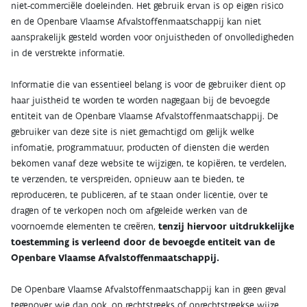
OVER
niet-commerciële doeleinden. Het gebruik ervan is op eigen risico
en de Openbare Vlaamse Afvalstoffenmaatschappij kan niet
aansprakelijk gesteld worden voor onjuistheden of onvolledigheden
INDICATOREN
in de verstrekte informatie.
Informatie die van essentieel belang is voor de gebruiker dient op
haar juistheid te worden te worden nagegaan bij de bevoegde
entiteit van de Openbare Vlaamse Afvalstoffenmaatschappij. De
gebruiker van deze site is niet gemachtigd om gelijk welke
infomatie, programmatuur, producten of diensten die werden
bekomen vanaf deze website te wijzigen, te kopiëren, te verdelen,
te verzenden, te verspreiden, opnieuw aan te bieden, te
reproduceren, te publiceren, af te staan onder licentie, over te
dragen of te verkopen noch om afgeleide werken van de
voornoemde elementen te creëren,
tenzij hiervoor uitdrukkelijke
toestemming is verleend door de bevoegde entiteit van de
Openbare Vlaamse Afvalstoffenmaatschappij.
De Openbare Vlaamse Afvalstoffenmaatschappij kan in geen geval
tegenover wie dan ook, op rechtstreeks of onrechtstreekse wijze