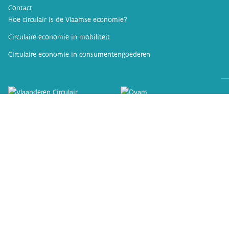
Contact
Hoe circulair is de Vlaamse economie?
Circulaire economie in mobiliteit
Circulaire economie in consumentengoederen
Vlaanderen
Verbeelding werkt
cemonitor.be is een officiële website van de Vlaamse
overheid
Uitgegeven door
OVAM