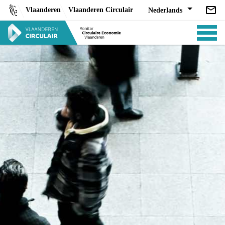
Skip
Vlaanderen
Vlaanderen Circulair
Nederlands
to
content
ANALYSES
BELEID
CE-TOOLS