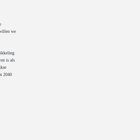
e
 willen we
ikkeling
en is als
jkse
en 2040