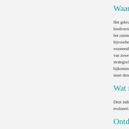
Gemiddelde leeftijd van gesloopte
Waar
Ratio OOM/POM voor
wagens
huishoudelijk EEA
Valorisatie van gesloopte wagens
Het gebru
biodivers
Valorisatie van oude banden
het ruimt
bijvoorbe
wooneenhe
van zowel
strategis
bijkomen
moet deze
Wat 
Deze indi
evolueert
Ontd