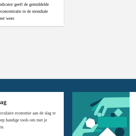
ndicator geeft de gemiddelde
econcentratie in de mondiale
eer weer.
lag
rculaire economie aan de slag te
eep handige tools om met je
en.