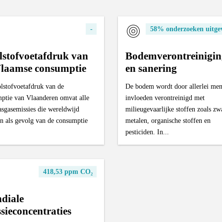
-
58% onderzoeken uitge
lstofvoetafdruk van
Bodemverontreinigin
Vlaamse consumptie
en sanering
lstofvoetafdruk van de
De bodem wordt door allerlei men
ptie van Vlaanderen omvat alle
invloeden verontreinigd met
asgasemissies die wereldwijd
milieugevaarlijke stoffen zoals zw
an als gevolg van de consumptie
metalen, organische stoffen en
pesticiden. In...
418,53 ppm CO₂
diale
sieconcentraties