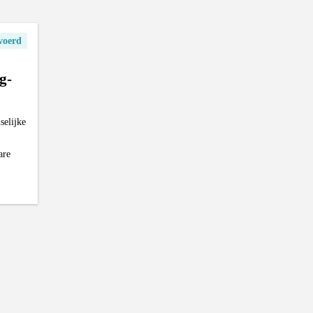
voerd
g-
selijke
are