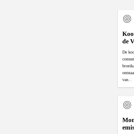
Koo
de 
De koo
consum
broeik
ontsta
van...
Mon
emis