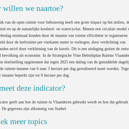
 willen we naartoe?
ik van de open ruimte voor bebouwing heeft een grote impact op het milieu, d
iteit en op de natuurlijke koolstof- en watercyclus. Binnen een circulair model
ebeslag minimaal houden door de inname van ruimte efficiënter te organiseren
eld door de leefruimte per vierkante meter te verhogen, door verdichting van
den en/of door verkleining van de kavels. Dit is een uitdaging gezien de ontw
 bevolking als economie. In de Strategische Visie Beleidsplan Ruimte Vlaander
che doelstelling opgenomen dat tegen 2025 een daling van de gemiddelde dageli
de ruimte-inname van 6 naar 3 hectare per dag gerealiseerd moet worden. Teg
 inname beperkt zijn tot 0 hectare per dag.
meet deze indicator?
cator geeft aan hoe de ruimte in Vlaanderen gebruikt wordt en hoe dat gebruik
. De gegevens zijn afkomstig van Statbel.
ek meer topics