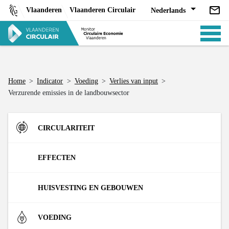
Skip
Vlaanderen
Vlaanderen Circulair
Nederlands
to
content
Home
>
Indicator
>
Voeding
>
Verlies van input
>
Verzurende emissies in de landbouwsector
ANALYSES
CIRCULARITEIT
BELEID
Instroom
EFFECTEN
Materiaalinzet in de Vlaamse economie (DMI)
R-strategieën
Materialen
HUISVESTING EN GEBOUWEN
CE-TOOLS
Materiaalconsumptie door de Vlaamse economie (DMC)
Aandeel bedrijfsafval dat tweede leven krijgt
Materialenvoetafdruk van de Vlaamse economie (RMI)
Uitstroom
Omgeving
De markt
VOEDING
Waterverbruik