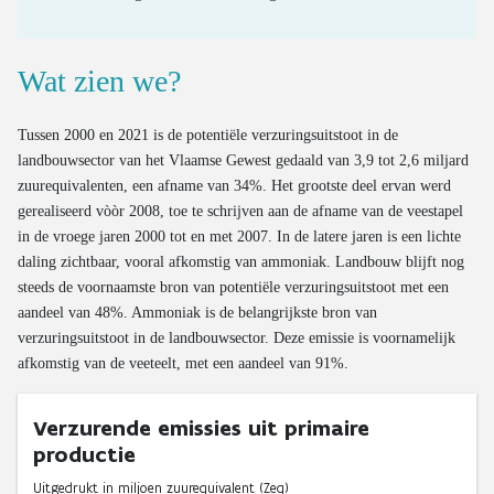
Verwerking van end-of-life textiel
Kilometerstand van gesloopte wagens
Ratio OOM/POM voor huishoudelijk EEA
Gemiddelde leeftijd van gesloopte wagens
Wat zien we?
Valorisatie van gesloopte wagens
Valorisatie van oude banden
Tussen 2000 en 2021 is de potentiële verzuringsuitstoot in de
landbouwsector van het Vlaamse Gewest gedaald van 3,9 tot 2,6 miljard
zuurequivalenten, een afname van 34%. Het grootste deel ervan werd
gerealiseerd vòòr 2008, toe te schrijven aan de afname van de veestapel
in de vroege jaren 2000 tot en met 2007. In de latere jaren is een lichte
daling zichtbaar, vooral afkomstig van ammoniak. Landbouw blijft nog
steeds de voornaamste bron van potentiële verzuringsuitstoot met een
aandeel van 48%. Ammoniak is de belangrijkste bron van
verzuringsuitstoot in de landbouwsector. Deze emissie is voornamelijk
afkomstig van de veeteelt, met een aandeel van 91%.