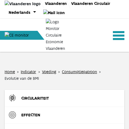
Skip
Vlaanderen
Vlaanderen Circulair
to
Nederlands
content
ANALYSES
Home
>
Indicator
>
Voeding
>
Consumptiepatroon
>
Evolutie van de BMI
BELEID
CIRCULARITEIT
CE-TOOLS
Instroom
EFFECTEN
Materiaalinzet in de Vlaamse economie (DMI)