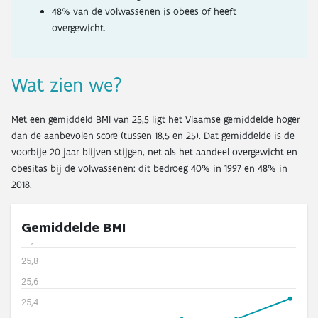
48% van de volwassenen is obees of heeft
Aantal vrachtvoertuigen
Hoeveelheid verwerkt huishoudelijk AEEA
Uitstoot van het wegverkeer
overgewicht.
Verwerking van end-of-life textiel
Kilometerstand van gesloopte wagens
Ratio OOM/POM voor huishoudelijk EEA
Gemiddelde leeftijd van gesloopte wagens
Wat zien we?
Valorisatie van gesloopte wagens
Met een gemiddeld BMI van 25,5 ligt het Vlaamse gemiddelde hoger
Valorisatie van oude banden
dan de aanbevolen score (tussen 18,5 en 25). Dat gemiddelde is de
voorbije 20 jaar blijven stijgen, net als het aandeel overgewicht en
obesitas bij de volwassenen: dit bedroeg 40% in 1997 en 48% in
2018.