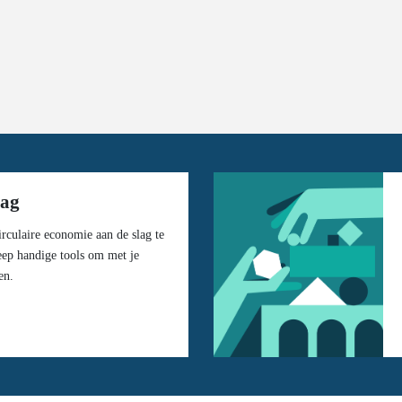
lag
rculaire economie aan de slag te
eep handige tools om met je
en.