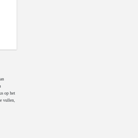
van
n
us op het
e vullen,