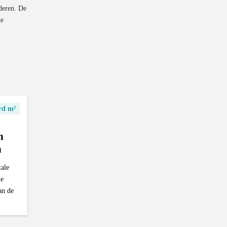
nderen. De
de
rd m²
n
n
tale
le
an de