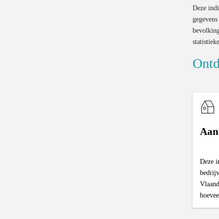
Deze indi
gegevens 
bevolking
statistiek
Ontd
Aant
Deze i
bedrijv
Vlaand
hoeveel