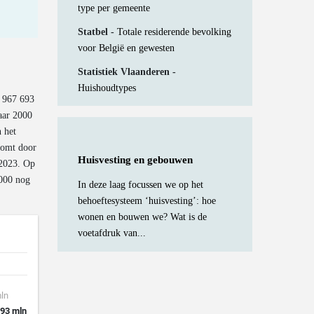
type per gemeente
Statbel -
Totale residerende bevolking
voor België en gewesten
Statistiek Vlaanderen -
Huishoudtypes
n 967 693
jaar 2000
n het
komt door
Huisvesting en gebouwen
 2023. Op
2000 nog
In deze laag focussen we op het
behoeftesysteem ‘huisvesting’: hoe
wonen en bouwen we? Wat is de
voetafdruk van...