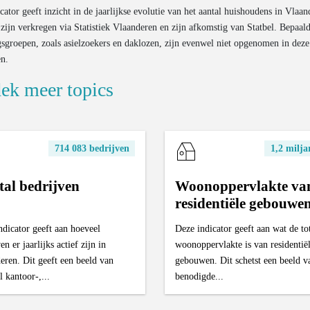
cator geeft inzicht in de jaarlijkse evolutie van het aantal huishoudens in Vlaa
zijn verkregen via Statistiek Vlaanderen en zijn afkomstig van Statbel. Bepaal
sgroepen, zoals asielzoekers en daklozen, zijn evenwel niet opgenomen in deze
en.
ek meer topics
714 083 bedrijven
1,2 milja
al bedrijven
Woonoppervlakte va
residentiële gebouwe
ndicator geeft aan hoeveel
Deze indicator geeft aan wat de to
en er jaarlijks actief zijn in
woonoppervlakte is van residentië
eren. Dit geeft een beeld van
gebouwen. Dit schetst een beeld v
 kantoor-,...
benodigde...