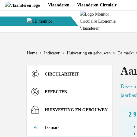
Skip
Vlaanderen
Vlaanderen Circulair
to
content
Home
>
Indicator
>
Huisvesting en gebouwen
>
De markt
Aan
CIRCULARITEIT
Deze in
Instroom
EFFECTEN
jaarbas
Materiaalinzet in de Vlaamse
R-strategieën
Materialen
HUISVESTING EN GEBOUWEN
2 
economie (DMI)
Aandeel bedrijfsafval dat tweede
Materialenvoetafdruk van de
Materiaalconsumptie door de
Uitstroom
Omgeving
De markt
leven krijgt
Vlaamse economie (RMI)
Vlaamse economie (DMC)