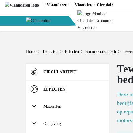
Skip
Vlaanderen
Vlaanderen Circulair
to
content
Home
>
Indicator
>
Effecten
>
Socio-economisch
>
Tewerk
Tew
CIRCULARITEIT
bed
Instroom
EFFECTEN
Deze in
bedrijf
Materiaalinzet in de Vlaamse
R-strategieën
Materialen
economie (DMI)
op repa
motorv
Aandeel bedrijfsafval dat tweede
Materialenvoetafdruk van de
Materiaalconsumptie door de
Uitstroom
Omgeving
leven krijgt
Vlaamse economie (RMI)
Vlaamse economie (DMC)