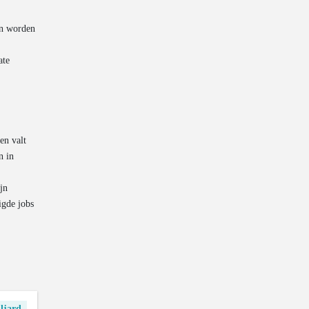
en worden
ate
.
en valt
n in
jn
igde jobs
ljard