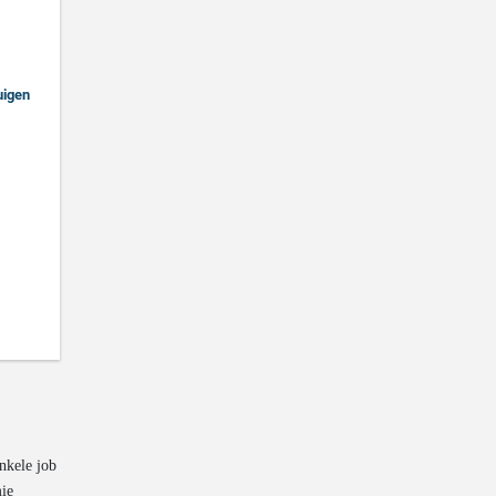
enkele job
mie