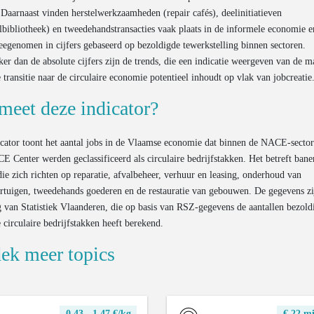
 Daarnaast vinden herstelwerkzaamheden (repair cafés), deelinitiatieven
lbibliotheek) en tweedehandstransacties vaak plaats in de informele economie 
eegenomen in cijfers gebaseerd op bezoldigde tewerkstelling binnen sectoren.
ker dan de absolute cijfers zijn de trends, die een indicatie weergeven van de m
 transitie naar de circulaire economie potentieel inhoudt op vlak van jobcreatie
meet deze indicator?
cator toont het aantal jobs in de Vlaamse economie dat binnen de NACE-sector
CE Center werden geclassificeerd als circulaire bedrijfstakken. Het betreft bane
die zich richten op reparatie, afvalbeheer, verhuur en leasing, onderhoud van
rtuigen, tweedehands goederen en de restauratie van gebouwen. De gegevens zi
 van Statistiek Vlaanderen, die op basis van RSZ-gegevens de aantallen bezold
 circulaire bedrijfstakken heeft berekend.
ek meer topics
0,43 - 1,47 €/kg
€ 22 mi