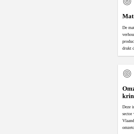
Mate
De mate
verhou
produc
drukt d
Omz
krin
Deze i
sector
Vlaand
omzetc