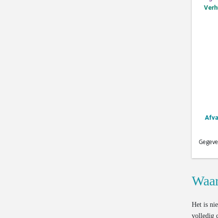
Waar
Het is ni
volledig 