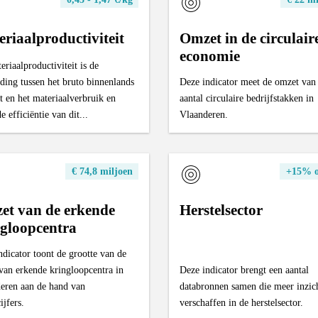
riaalproductiviteit
Omzet in de circulair
economie
riaalproductiviteit is de
ding tussen het bruto binnenlands
Deze indicator meet de omzet van
t en het materiaalverbruik en
aantal circulaire bedrijfstakken in
e efficiëntie van dit...
Vlaanderen.
€ 74,8 miljoen
+15% 
et van de erkende
Herstelsector
gloopcentra
ndicator toont de grootte van de
 van erkende kringloopcentra in
Deze indicator brengt een aantal
eren aan de hand van
databronnen samen die meer inzic
ijfers.
verschaffen in de herstelsector.