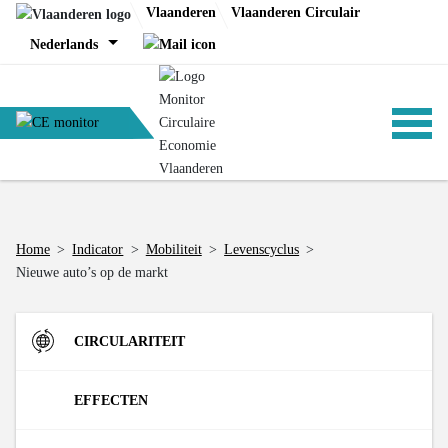
Skip
Vlaanderen
Vlaanderen Circulair
to
Nederlands
content
ANALYSES
Home
>
Indicator
>
Mobiliteit
>
Levenscyclus
>
Nieuwe auto’s op de markt
BELEID
CIRCULARITEIT
CE-TOOLS
Instroom
EFFECTEN
Materiaalinzet in de Vlaamse economie (DMI)