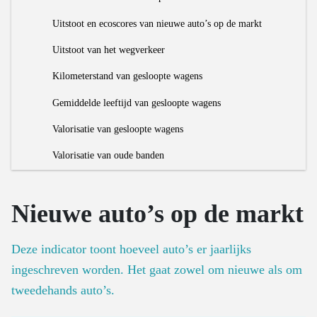
Aantal sociale woningen
Gebruiksintensiteit van bussen
Verwerking organische reststromen
Schatting hoeveelheid out-of-home afval
Uitstoot en ecoscores van nieuwe auto’s op de markt
Aantal renovaties
Aantal vrachtvoertuigen
Aandeel voedselresten in restafval
Hoeveelheid verwerkt huishoudelijk AEEA
Uitstoot van het wegverkeer
Recyclagegraad van bouwmaterialen
Inzameling en verwerking organische reststromen
Verwerking van end-of-life textiel
Kilometerstand van gesloopte wagens
Ratio OOM/POM voor huishoudelijk EEA
Gemiddelde leeftijd van gesloopte wagens
Valorisatie van gesloopte wagens
Valorisatie van oude banden
Nieuwe auto’s op de markt
Deze indicator toont hoeveel auto’s er jaarlijks
ingeschreven worden. Het gaat zowel om nieuwe als om
tweedehands auto’s.