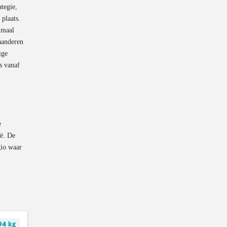
ategie,
plaats.
imaal
laanderen
ige
s vanaf
e
ië. De
gio waar
94 kg