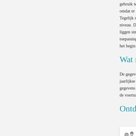
gebruik t
omdat er 
Tegelijk 
niveau. D
liggen si
toepassin
het begin
Wat 
De gegeve
jaarlijks
gegevens 
de voertu
Ontd