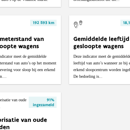
192 593 km
18,
ometerstand van
Gemiddelde leeftijd
loopte wagens
gesloopte wagens
ndicator meet de gemiddelde
Deze indicator meet de gemiddeld
terstand van auto’s op het moment
leeftijd van auto’s wanneer ze bij 
levering voor sloop bij een erkend
erkend sloopcentrum worden ingel
m....
De bedoeling is...
91%
ingezameld
orisatie van oude
den