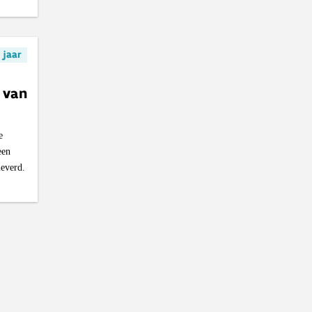
1 jaar
 van
e
een
everd.