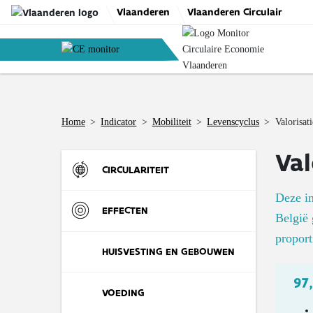
Skip
Vlaanderen
Vlaanderen Circulair
to
content
Home
>
Indicator
>
Mobiliteit
>
Levenscyclus
>
Valorisat
Val
CIRCULARITEIT
Deze in
Instroom
EFFECTEN
België 
proport
Materiaalinzet in de Vlaamse
R-strategieën
Materialen
HUISVESTING EN GEBOUWEN
economie (DMI)
97
Aandeel bedrijfsafval dat tweede
Materialenvoetafdruk van de
Materiaalconsumptie door de
Uitstroom
Omgeving
De markt
VOEDING
leven krijgt
Vlaamse economie (RMI)
Vlaamse economie (DMC)