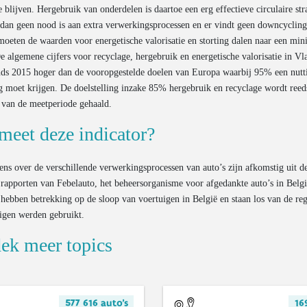
e blijven. Hergebruik van onderdelen is daartoe een erg effectieve circulaire str
dan geen nood is aan extra verwerkingsprocessen en er vindt geen downcycling 
moeten de waarden voor energetische valorisatie en storting dalen naar een min
e algemene cijfers voor recyclage, hergebruik en energetische valorisatie in V
nds 2015 hoger dan de vooropgestelde doelen van Europa waarbij 95% een nutt
g moet krijgen. De doelstelling inzake 85% hergebruik en recyclage wordt reed
 van de meetperiode gehaald.
meet deze indicator?
ns over de verschillende verwerkingsprocessen van auto’s zijn afkomstig uit d
e rapporten van Febelauto, het beheersorganisme voor afgedankte auto’s in Belg
hebben betrekking op de sloop van voertuigen in België en staan los van de re
igen werden gebruikt.
ek meer topics
577 616 auto's
16