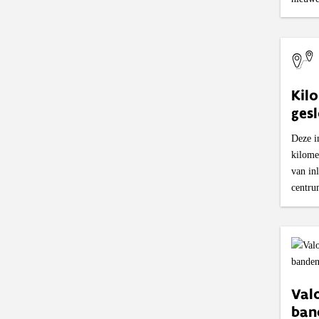
Kil
ges
Deze i
kilome
van in
centru
Val
ban