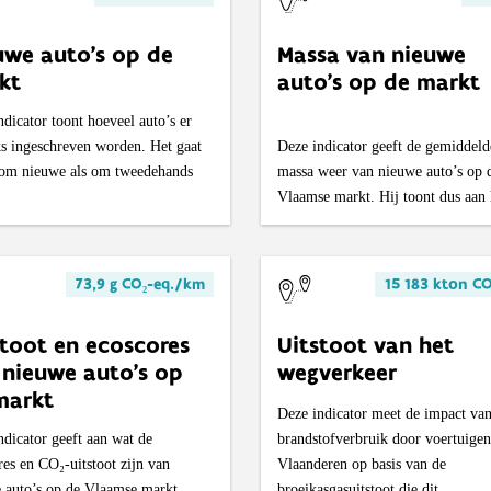
uwe auto’s op de
Massa van nieuwe
kt
auto’s op de markt
ndicator toont hoeveel auto’s er
jks ingeschreven worden. Het gaat
Deze indicator geeft de gemiddeld
om nieuwe als om tweedehands
massa weer van nieuwe auto’s op 
Vlaamse markt. Hij toont dus aan 
73,9 g CO₂-eq./km
15 183 kton CO
stoot en ecoscores
Uitstoot van het
 nieuwe auto’s op
wegverkeer
markt
Deze indicator meet de impact van
ndicator geeft aan wat de
brandstofverbruik door voertuigen
res en CO₂-uitstoot zijn van
Vlaanderen op basis van de
 auto’s op de Vlaamse markt.
broeikasgasuitstoot die dit...