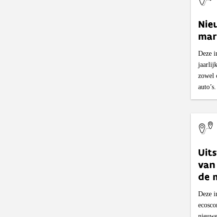
Nie
mar
Deze i
jaarli
zowel 
auto’s.
Uit
van
de 
Deze i
ecosco
nieuwe