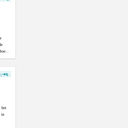
e
de
hoe...
₂-eq.
 het
 in