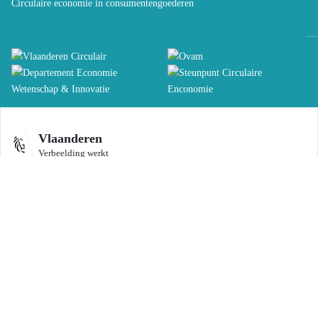
Circulaire economie in consumentengoederen
Vlaanderen
Verbeelding werkt
cemonitor.be is een officiële website van de Vlaamse overheid
Uitgegeven door
OVAM
DISCLAIMER
TOEGANKELIJKHEIDSVERKLARING
Gemaakt door
ESKIDOOS.be