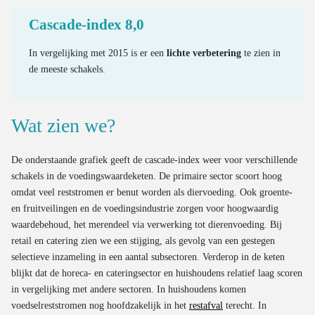
Aantal bussen
Samengestelde producten in grofvuil
Massa van nieuwe auto’s op de markt
Cascade-index 8,0
Gebruiksintensiteit van bussen
Schatting hoeveelheid out-of-home afval
Uitstoot en ecoscores van nieuwe auto’s op de markt
In vergelijking met 2015 is er een
lichte verbetering
te zien in
Aantal vrachtvoertuigen
Hoeveelheid verwerkt huishoudelijk AEEA
Uitstoot van het wegverkeer
de meeste schakels.
Verwerking van end-of-life textiel
Kilometerstand van gesloopte wagens
Ratio OOM/POM voor huishoudelijk EEA
Gemiddelde leeftijd van gesloopte wagens
Wat zien we?
Valorisatie van gesloopte wagens
De onderstaande grafiek geeft de cascade-index weer voor verschillende
Valorisatie van oude banden
schakels in de voedingswaardeketen. De primaire sector scoort hoog
omdat veel reststromen er benut worden als diervoeding. Ook groente-
en fruitveilingen en de voedingsindustrie zorgen voor hoogwaardig
waardebehoud, het merendeel via verwerking tot dierenvoeding. Bij
retail en catering zien we een stijging, als gevolg van een gestegen
selectieve inzameling in een aantal subsectoren. Verderop in de keten
blijkt dat de horeca- en cateringsector en huishoudens relatief laag scoren
in vergelijking met andere sectoren. In huishoudens komen
voedselreststromen nog hoofdzakelijk in het
restafval
terecht. In