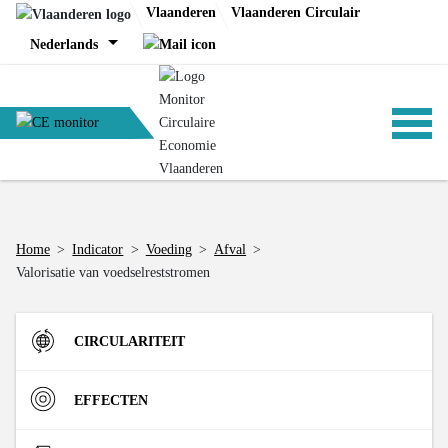
Skip
Vlaanderen
Vlaanderen Circulair
to
Nederlands
content
ANALYSES
Home
>
Indicator
>
Voeding
>
Afval
>
Valorisatie van voedselreststromen
BELEID
CIRCULARITEIT
CE-TOOLS
Instroom
EFFECTEN
Materiaalinzet in de Vlaamse economie (DMI)