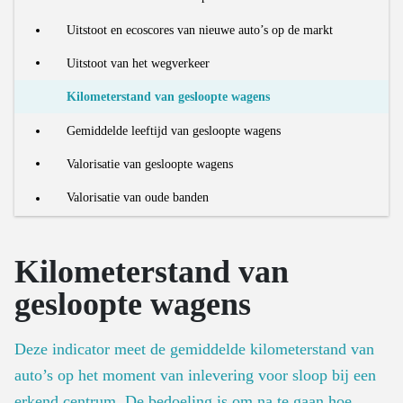
Aantal sociale woningen
Gebruiksintensiteit van bussen
Verwerking organische reststromen
Schatting hoeveelheid out-of-home afval
Uitstoot en ecoscores van nieuwe auto’s op de markt
Aantal renovaties
Aantal vrachtvoertuigen
Aandeel voedselresten in restafval
Hoeveelheid verwerkt huishoudelijk AEEA
Uitstoot van het wegverkeer
Recyclagegraad van bouwmaterialen
Inzameling en verwerking organische reststromen
Verwerking van end-of-life textiel
Kilometerstand van gesloopte wagens
Ratio OOM/POM voor huishoudelijk EEA
Gemiddelde leeftijd van gesloopte wagens
Valorisatie van gesloopte wagens
Valorisatie van oude banden
Kilometerstand van
gesloopte wagens
Deze indicator meet de gemiddelde kilometerstand van
auto’s op het moment van inlevering voor sloop bij een
erkend centrum. De bedoeling is om na te gaan hoe