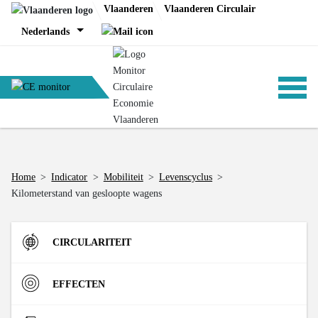
Skip
Vlaanderen
Vlaanderen Circulair
to
Nederlands
content
ANALYSES
Home
>
Indicator
>
Mobiliteit
>
Levenscyclus
>
Kilometerstand van gesloopte wagens
BELEID
CIRCULARITEIT
CE-TOOLS
Instroom
EFFECTEN
Materiaalinzet in de Vlaamse economie (DMI)