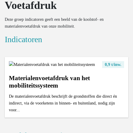
Voetafdruk
Gebruiksintensiteit van bussen
Verwerking organische reststromen
Schatting hoeveelheid out-of-home afval
Massa van nieuwe auto’s op de markt
Aantal renovaties
Aantal vrachtvoertuigen
Aandeel voedselresten in restafval
Hoeveelheid verwerkt huishoudelijk AEEA
Uitstoot en ecoscores van nieuwe auto’s op de markt
Recyclagegraad van bouwmaterialen
Deze groep indicatoren geeft een beeld van de koolstof- en
Inzameling en verwerking organische reststromen
Verwerking van end-of-life textiel
Uitstoot van het wegverkeer
materialenvoetafdruk van onze mobiliteit.
Ratio OOM/POM voor huishoudelijk EEA
Kilometerstand van gesloopte wagens
Indicatoren
Gemiddelde leeftijd van gesloopte wagens
Valorisatie van gesloopte wagens
0,9 t/inw.
Valorisatie van oude banden
Materialenvoetafdruk van het
mobiliteitssysteem
De materialenvoetafdruk beschrijft de grondstoffen die direct én
indirect, via de voorketens in binnen- en buitenland, nodig zijn
voor...