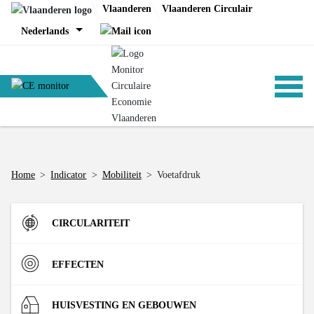
Skip
Vlaanderen
Vlaanderen Circulair
to
Nederlands
content
ANALYSES
Home
>
Indicator
>
Mobiliteit
>
Voetafdruk
BELEID
CIRCULARITEIT
CE-TOOLS
Instroom
EFFECTEN
Materiaalinzet in de Vlaamse economie (DMI)
R-strategieën
Materialen
HUISVESTING EN GEBOUWEN