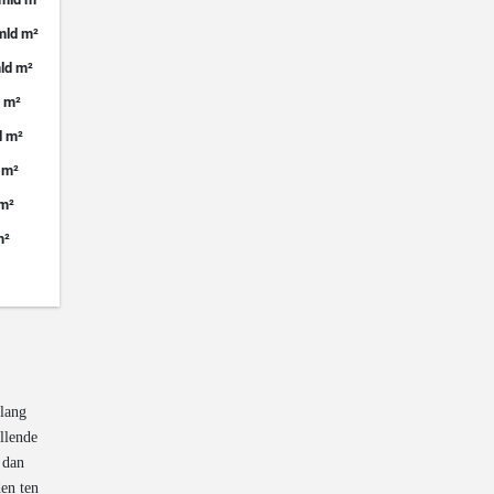
elang
illende
 dan
en ten