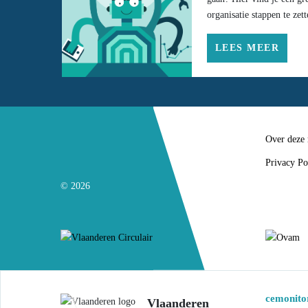
organisatie stappen te zett
LEES MEER
Over deze
Privacy Po
© 2026
cemonitor
Vlaanderen