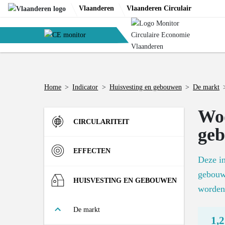
Skip
Vlaanderen
Vlaanderen Circulair
to
content
Home
>
Indicator
>
Huisvesting en gebouwen
>
De markt
Woo
CIRCULARITEIT
ge
Instroom
EFFECTEN
Deze in
gebouwe
Materiaalinzet in de Vlaamse
R-strategieën
Materialen
HUISVESTING EN GEBOUWEN
economie (DMI)
worden 
Aandeel bedrijfsafval dat tweede
Materialenvoetafdruk van de
Materiaalconsumptie door de
Uitstroom
Omgeving
De markt
leven krijgt
Vlaamse economie (RMI)
Vlaamse economie (DMC)
1,2