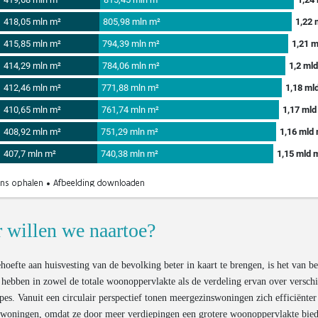
 willen we naartoe?
oefte aan huisvesting van de bevolking beter in kaart te brengen, is het van b
e hebben in zowel de totale woonoppervlakte als de verdeling ervan over versch
es. Vanuit een circulair perspectief tonen meergezinswoningen zich efficiënter
swoningen, omdat ze door meer verdiepingen een grotere woonoppervlakte bied