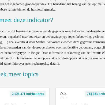
van het ingenomen grondoppervlak. Dit benadrukt het belang van het optimalis
kbare ruimte binnen de huisvestingsmarkt.
meet deze indicator?
cator wordt berekend uitgaande van de gegevens over het aantal residentiële 
deren, opgedeeld naar bouwjaar en bebouwingstype (open bebouwing, gesloten
g, …) zoals verstrekt door Statbel. Vervolgens worden deze gegevens vermeni
ferentiewaarden van de vloeroppervlaktes voor residentiële gebouwen, opgespli
en bebouwingstype, in België. Deze informatie is afkomstig van het Institut 
lt GmbH. De verkregen woonoppervlakte of vloeroppervlakte is dus een bena
id zamelt hierover geen rechtstreekse data in.
ek meer topics
2 926 471 huishoudens
714 083 bedr