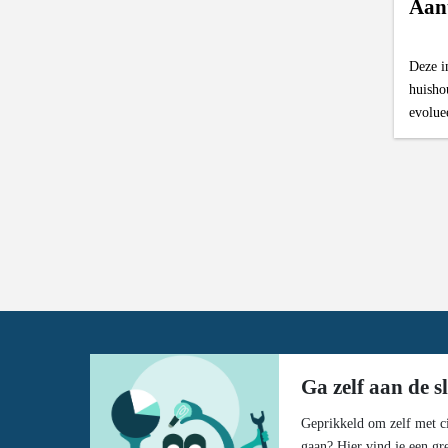
Aan
Deze i
huisho
evoluee
Ga zelf aan de s
Geprikkeld om zelf met ci
gaan? Hier vind je een gr