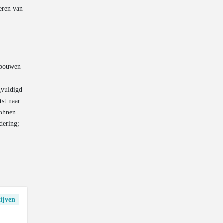
eren van
gebouwen
gvuldigd
tst naar
Wohnen
dering;
ijven