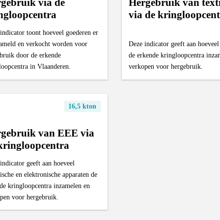
gebruik via de
Hergebruik van texti
ngloopcentra
via de kringloopcen
indicator toont hoeveel goederen er
ameld en verkocht worden voor
Deze indicator geeft aan hoeveel 
bruik door de erkende
de erkende kringloopcentra inza
loopcentra in Vlaanderen.
verkopen voor hergebruik.
16,5 kton
gebruik van EEE via
kringloopcentra
indicator geeft aan hoeveel
rische en elektronische apparaten de
de kringloopcentra inzamelen en
pen voor hergebruik.