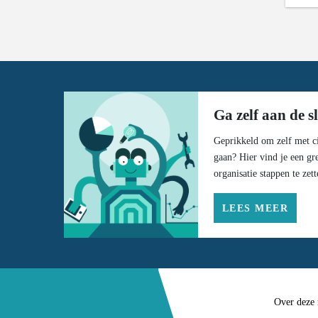
Kilometerstand van gesloopte wagens
Gemiddelde leeftijd van gesloopte
wagens
Valorisatie van gesloopte wagens
Valorisatie van oude banden
Ga zelf aan de s
Geprikkeld om zelf met ci
gaan? Hier vind je een gr
organisatie stappen te zett
LEES MEER
Over deze