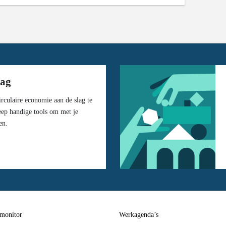
lag
rculaire economie aan de slag te
eep handige tools om met je
en.
 monitor
Werkagenda’s