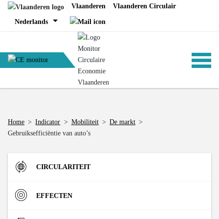
Skip
Vlaanderen
Vlaanderen Circulair
to
Nederlands
content
ANALYSES
Home
>
Indicator
>
Mobiliteit
>
De markt
>
Gebruiksefficiëntie van auto’s
BELEID
CIRCULARITEIT
CE-TOOLS
Instroom
EFFECTEN
Materiaalinzet in de Vlaamse economie (DMI)