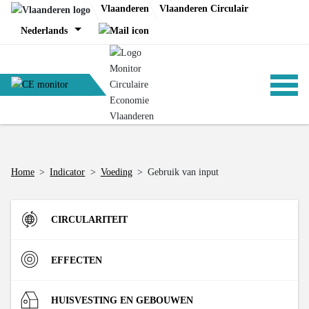
Skip
Vlaanderen
Vlaanderen Circulair
to
Nederlands
content
ANALYSES
Home
>
Indicator
>
Voeding
>
Gebruik van input
BELEID
CIRCULARITEIT
CE-TOOLS
Instroom
EFFECTEN
Materiaalinzet in de Vlaamse economie (DMI)
R-strategieën
Materialen
HUISVESTING EN GEBOUWEN