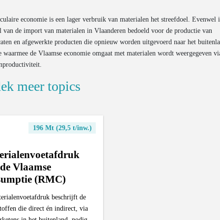
rculaire economie is een lager verbruik van materialen het streefdoel. Evenwel 
l van de import van materialen in Vlaanderen bedoeld voor de productie van
caten en afgewerkte producten die opnieuw worden uitgevoerd naar het buitenl
tie waarmee de Vlaamse economie omgaat met materialen wordt weergegeven vi
nproductiviteit.
ek meer topics
196 Mt (29,5 t/inw.)
erialenvoetafdruk
 de Vlaamse
sumptie (RMC)
erialenvoetafdruk beschrijft de
offen die direct én indirect, via
rketens in het buitenland, nodig