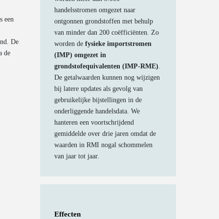
handelsstromen omgezet naar
is een
ontgonnen grondstoffen met behulp
van minder dan 200 coëfficiënten. Zo
and. De
worden de
fysieke importstromen
a de
(IMP) omgezet in
grondstofequivalenten (IMP-RME)
.
De getalwaarden kunnen nog wijzigen
bij latere updates als gevolg van
gebruikelijke bijstellingen in de
onderliggende handelsdata. We
hanteren een voortschrijdend
gemiddelde over drie jaren omdat de
waarden in RMI nogal schommelen
van jaar tot jaar.
Effecten