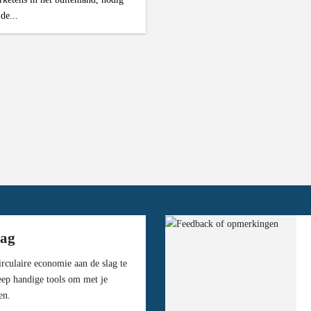
 de...
lag
rculaire economie aan de slag te
eep handige tools om met je
en.