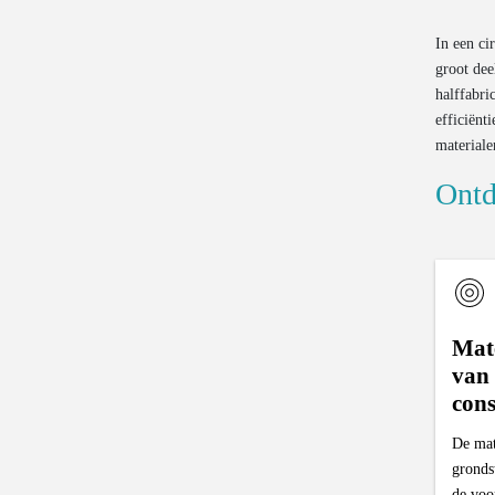
huishoudelijk EEA
Valorisatie van gesloopte wagens
In een ci
Valorisatie van oude banden
groot dee
halffabri
efficiën
materiale
Ontd
Mat
van
con
De mat
grondst
de voo