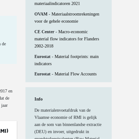
materiaalindicatoren 2021
OVAM -
Materiaalstroomrekeningen
voor de gehele economie
CE Center -
Macro-economic
material flow indicators for Flanders
n de
2002-2018
Eurostat -
Material footprints: main
indicators
Eurostat -
Material Flow Accounts
 2017 en
dat de
Info
 jaar
De materialenvoetafdruk van de
Vlaamse economie of RMI is gelijk
aan de som van binnenlandse extractie
(DEU) en invoer, uitgedrukt in
grondstofequivalenten (Raw Material