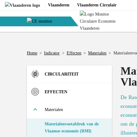
Skip
Vlaanderen
Vlaanderen Circulair
to
content
Home
>
Indicator
>
Effecten
>
Materialen
>
Materialenvo
Mat
CIRCULARITEIT
Vla
Instroom
EFFECTEN
De Raw
economi
Materiaalinzet in de Vlaamse
R-strategieën
Materialen
economie (DMI)
economi
om de 
Aandeel bedrijfsafval dat tweede
Materialenvoetafdruk van de
Materiaalconsumptie door de
Uitstroom
leven krijgt
Vlaamse economie (RMI)
Vlaamse economie (DMC)
illustr