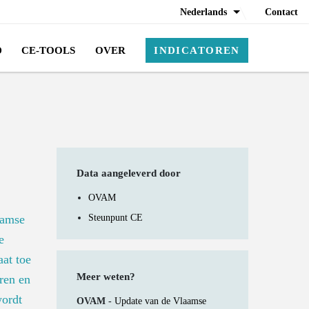
Nederlands
Contact
D
CE-TOOLS
OVER
INDICATOREN
Data aangeleverd door
OVAM
Steunpunt CE
aamse
e
aat toe
Meer weten?
ren en
wordt
OVAM -
Update van de Vlaamse