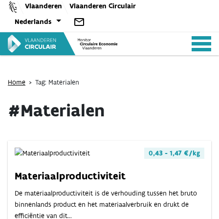
Skip
Vlaanderen
Vlaanderen Circulair
to
Nederlands
content
Home
>
Tag: Materialen
#Materialen
ANALYSES
BELEID
0,43 - 1,47 €/kg
Materiaalproductiviteit
CE-TOOLS
De materiaalproductiviteit is de verhouding tussen het bruto
binnenlands product en het materiaalverbruik en drukt de
efficiëntie van dit...