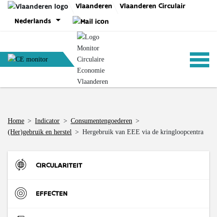
Skip
Vlaanderen
Vlaanderen Circulair
to
Nederlands
content
ANALYSES
Home
>
Indicator
>
Consumenten­goederen
>
(Her)gebruik en herstel
>
Hergebruik van EEE via de kringloopcentra
BELEID
CIRCULARITEIT
CE-TOOLS
Instroom
EFFECTEN
Materiaalinzet in de Vlaamse economie (DMI)