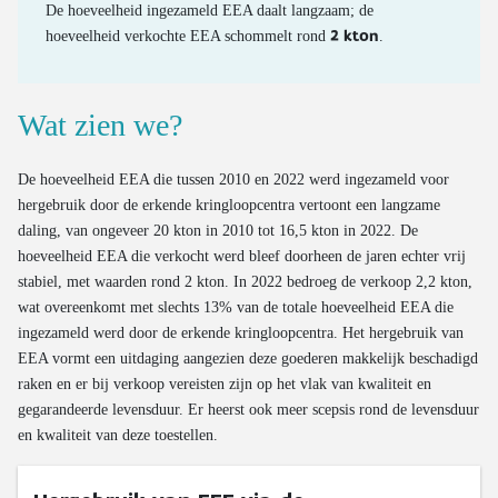
Uitstoot van het wegverkeer
De hoeveelheid ingezameld EEA daalt langzaam; de
2 kton
hoeveelheid verkochte EEA schommelt rond
.
Kilometerstand van gesloopte wagens
Gemiddelde leeftijd van gesloopte wagens
Wat zien we?
Valorisatie van gesloopte wagens
Valorisatie van oude banden
De hoeveelheid EEA die tussen 2010 en 2022 werd ingezameld voor
hergebruik door de erkende kringloopcentra vertoont een langzame
daling, van ongeveer 20 kton in 2010 tot 16,5 kton in 2022. De
hoeveelheid EEA die verkocht werd bleef doorheen de jaren echter vrij
stabiel, met waarden rond 2 kton. In 2022 bedroeg de verkoop 2,2 kton,
wat overeenkomt met slechts 13% van de totale hoeveelheid EEA die
ingezameld werd door de erkende kringloopcentra. Het hergebruik van
EEA vormt een uitdaging aangezien deze goederen makkelijk beschadigd
raken en er bij verkoop vereisten zijn op het vlak van kwaliteit en
gegarandeerde levensduur. Er heerst ook meer scepsis rond de levensduur
en kwaliteit van deze toestellen.