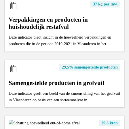
Gebruiksintensiteit van bussen
37 kg per inw.
Uitstoot en ecoscores van nieuwe auto’s op de markt
Aantal vrachtvoertuigen
Uitstoot van het wegverkeer
Verpakkingen en producten in
huishoudelijk restafval
Kilometerstand van gesloopte wagens
Gemiddelde leeftijd van gesloopte wagens
Deze indicator biedt inzicht in de hoeveelheid verpakkingen en
producten die in de periode 2019-2021 in Vlaanderen in het...
Valorisatie van gesloopte wagens
Valorisatie van oude banden
29,5% samengestelde producten
Samengestelde producten in grofvuil
Deze indicator geeft een beeld van de samenstelling van het grofvuil
in Vlaanderen op basis van een sorteeranalyse in...
29,8 kton