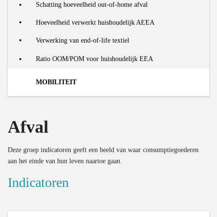
Verwerking organische reststromen
Schatting hoeveelheid out-of-home afval
Aantal renovaties
Aandeel voedselresten in restafval
Hoeveelheid verwerkt huishoudelijk AEEA
Recyclagegraad van bouwmaterialen
Inzameling en verwerking organische reststromen
Verwerking van end-of-life textiel
Ratio OOM/POM voor huishoudelijk EEA
MOBILITEIT
De markt
Afval
Modale verdeling in personenkilometers
Voetafdruk
Deze groep indicatoren geeft een beeld van waar consumptiegoederen
Aantal personenwagens
Materialenvoetafdruk van het mobiliteitssysteem
aan het einde van hun leven naartoe gaan.
Levenscyclus
Gebruiksefficiëntie van auto’s
Indicatoren
Autodelen
Nieuwe auto’s op de markt
Aantal bussen
Massa van nieuwe auto’s op de markt