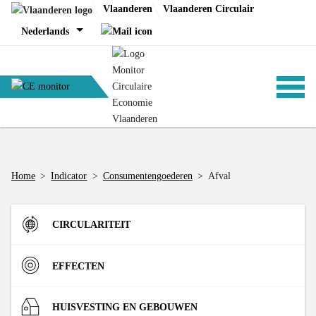
Skip
Vlaanderen
Vlaanderen Circulair
to
Nederlands
content
ANALYSES
Home
>
Indicator
>
Consumenten­goederen
>
Afval
BELEID
CIRCULARITEIT
CE-TOOLS
Instroom
EFFECTEN
Materiaalinzet in de Vlaamse economie (DMI)
R-strategieën
Materialen
HUISVESTING EN GEBOUWEN