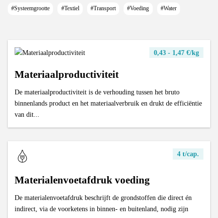
Ratio OOM/POM voor huishoudelijk EEA
Gemiddelde leeftijd van gesloopte wagens
#Systeemgrootte
#Textiel
#Transport
#Voeding
#Water
Valorisatie van gesloopte wagens
Valorisatie van oude banden
0,43 - 1,47 €/kg
Materiaalproductiviteit
De materiaalproductiviteit is de verhouding tussen het bruto
binnenlands product en het materiaalverbruik en drukt de efficiëntie
van dit...
4 t/cap.
Materialenvoetafdruk voeding
De materialenvoetafdruk beschrijft de grondstoffen die direct én
indirect, via de voorketens in binnen- en buitenland, nodig zijn