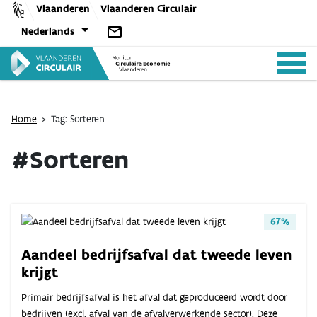
Skip
Vlaanderen
Vlaanderen Circulair
to
Nederlands
content
Home
>
Tag: Sorteren
#Sorteren
ANALYSES
BELEID
67%
Aandeel bedrijfsafval dat tweede leven
CE-TOOLS
krijgt
Primair bedrijfsafval is het afval dat geproduceerd wordt door
bedrijven (excl. afval van de afvalverwerkende sector). Deze