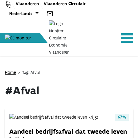
Skip
Vlaanderen
Vlaanderen Circulair
to
Nederlands
content
ANALYSES
Home
>
Tag: Afval
#Afval
BELEID
CE-TOOLS
67%
Aandeel bedrijfsafval dat tweede leven