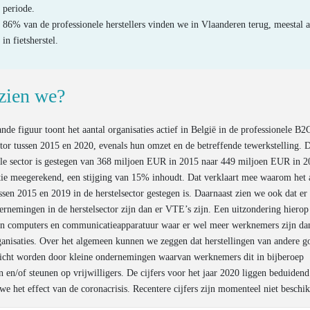
periode.
86% van de professionele herstellers vinden we in Vlaanderen terug, meestal a
in fietsherstel.
zien we?
nde figuur toont het aantal organisaties actief in België in de professionele B2
ctor tussen 2015 en 2020, evenals hun omzet en de betreffende tewerkstelling.
ele sector is gestegen van 368 miljoen EUR in 2015 naar 449 miljoen EUR in 
tie meegerekend, een stijging van 15% inhoudt. Dat verklaart mee waarom het 
sen 2015 en 2019 in de herstelsector gestegen is. Daarnaast zien we ook dat er
rnemingen in de herstelsector zijn dan er VTE’s zijn. Een uitzondering hierop 
van computers en communicatieapparatuur waar er wel meer werknemers zijn da
ganisaties. Over het algemeen kunnen we zeggen dat herstellingen van andere g
richt worden door kleine ondernemingen waarvan werknemers dit in bijberoep
n en/of steunen op vrijwilligers. De cijfers voor het jaar 2020 liggen beduidend
 we het effect van de coronacrisis. Recentere cijfers zijn momenteel niet beschik