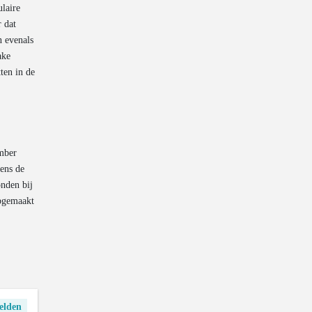
ulaire
r dat
n evenals
ake
ten in de
ember
gens de
nden bij
opgemaakt
elden