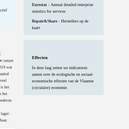
Eurostat -
Annual detailed enterprise
ctief
statistics for services
Repair&Share -
Herstellers op de
kaart
C
Effecten
 De omzet
2019 wat
In deze laag zetten we indicatoren
aantal
samen over de ecologische en sociaal-
 veel
economische effecten van de Vlaamse
is het
(circulaire) economie.
n het
oederen
 lager:
baar.