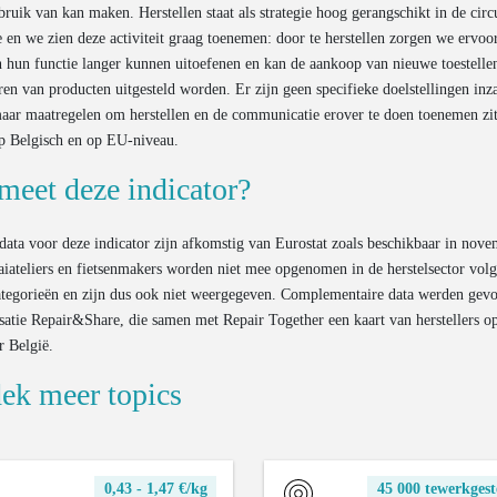
bruik van kan maken. Herstellen staat als strategie hoog gerangschikt in de circ
e en we zien deze activiteit graag toenemen: door te herstellen zorgen we ervoo
 hun functie langer kunnen uitoefenen en kan de aankoop van nieuwe toestelle
ren van producten uitgesteld worden. Er zijn geen specifieke doelstellingen inz
maar maatregelen om herstellen en de communicatie erover te doen toenemen zit
op Belgisch en op EU-niveau.
meet deze indicator?
data voor deze indicator zijn afkomstig van Eurostat zoals beschikbaar in nov
iateliers en fietsenmakers worden niet mee opgenomen in de herstelsector vol
egorieën en zijn dus ook niet weergegeven. Complementaire data werden gevo
satie Repair&Share, die samen met Repair Together een kaart van herstellers 
r België.
ek meer topics
0,43 - 1,47 €/kg
45 000 tewerkgest