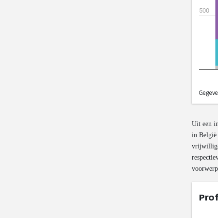
Uit een i
in België
vrijwilli
respectie
voorwerpe