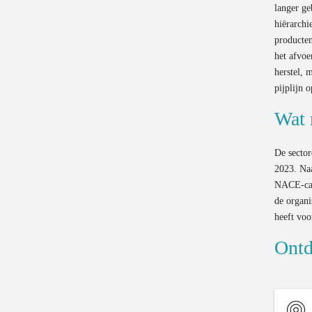
langer ge
hiërarchi
producten
het afvoe
herstel, 
pijplijn 
Wat 
De sector
2023. Naa
NACE-cat
de organi
heeft voo
Ontd