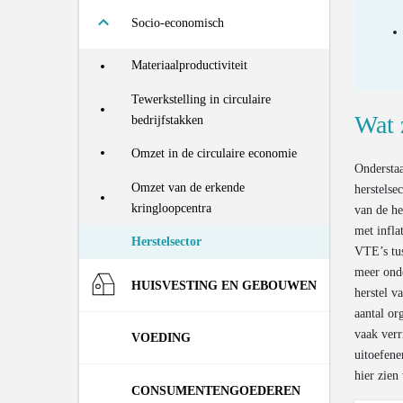
Productie van huishoudelijk afval
Landgebruik
Recyclage van huishoudelijk afval
Materialenvoetafdruk van de
Waterverbruik
Socio-economisch
Vlaamse consumptie (RMC)
Productie van huishoudelijk
Koolstofvoetafdruk van de Vlaamse
Productie van secundaire
Materiaalproductiviteit
restafval
consumptie
grondstoffen
Tewerkstelling in circulaire
Productie van primair bedrijfsafval
Bodemverontreiniging- en sanering
Hergebruiksindicator
Wat 
bedrijfstakken
Productie van primair
Mondiale emissieconcentraties
Herstelindicator
Omzet in de circulaire economie
bedrijfsrestafval
Onderstaa
Circulariteitsgraad van het
Omzet van de erkende
Verbrand, meeverbrand of gestort
herstelse
materiaalgebruik (CMUR)
kringloopcentra
afval
van de h
met infla
Herstelsector
Opgeruimd zwerfvuil en sluikstort
VTE’s tus
meer onde
Territoriale emissies
HUISVESTING EN GEBOUWEN
herstel 
aantal or
vaak ver
De markt
VOEDING
uitoefene
hier zien
Aantal huishoudens
Voetafdruk
Gebruik van input
CONSUMENTEN­GOEDEREN