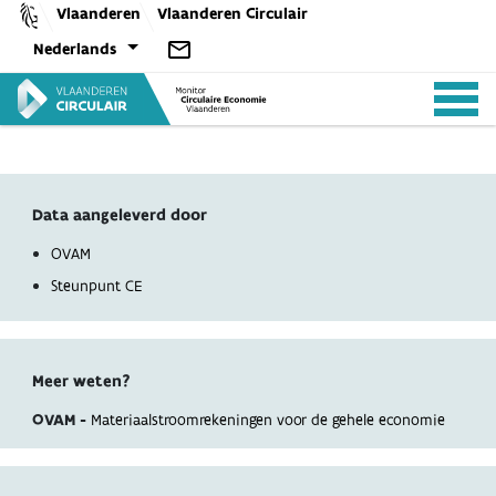
Skip
Vlaanderen
Vlaanderen Circulair
to
Nederlands
content
Data aangeleverd door
ANALYSES
OVAM
Steunpunt CE
BELEID
Meer weten?
CE-TOOLS
OVAM -
Materiaalstroomrekeningen voor de gehele economie